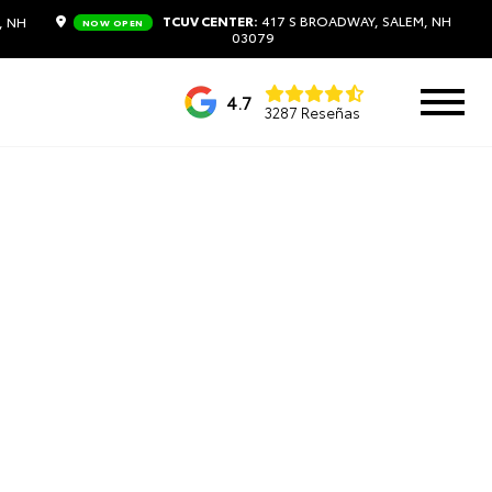
TCUV CENTER:
417 S BROADWAY, SALEM, NH
, NH
NOW OPEN
03079
4.7
3287 Reseñas