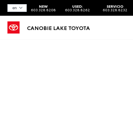
NEW
USED:
SERVICIO
603.328.8208
603.328.8262
603.328.8232
CANOBIE LAKE TOYOTA