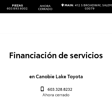
MAIN:
412 S BROADWAY, SALEM
PIEZAS
AHORA
603.893.6002
03079
CERRADO
Financiación de servicios
en Canobie Lake Toyota
603.328.8232
Ahora cerrado