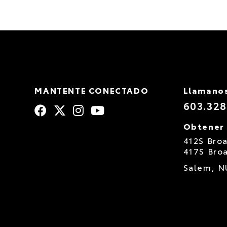
MANTENTE CONECTADO
Llamano
603.328
Obtener 
412S Bro
417S Bro
Salem,
N