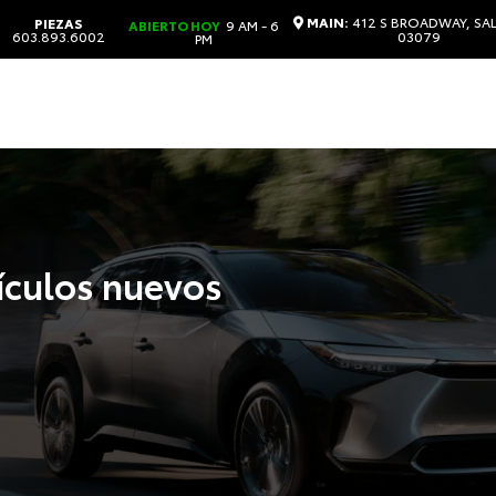
MAIN:
412 S BROADWAY, SA
PIEZAS
ABIERTO HOY
9 AM - 6
603.893.6002
03079
PM
ículos nuevos