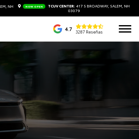
TCUV CENTER:
417 S BROADWAY, SALEM, NH
LEM, NH
NOW OPEN
03079
4.7
3287 Reseñas